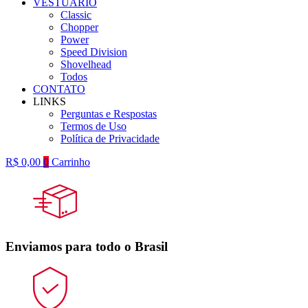
VESTUÁRIO
Classic
Chopper
Power
Speed Division
Shovelhead
Todos
CONTATO
LINKS
Perguntas e Respostas
Termos de Uso
Política de Privacidade
R$
0,00
0
Carrinho
Enviamos para todo o Brasil