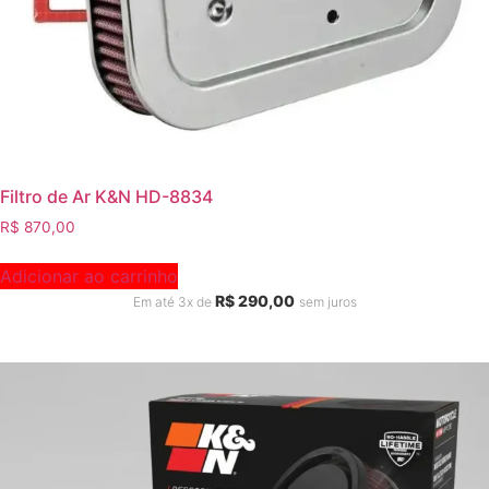
Filtro de Ar K&N HD-8834
R$
870,00
Adicionar ao carrinho
R$
290,00
Em até 3x de
sem juros