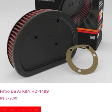
Filtro De Ar K&N HD-1499
R$
879,00
Adicionar ao carrinho