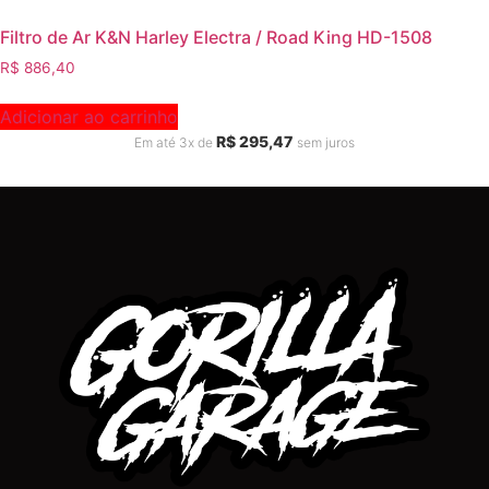
Filtro de Ar K&N Harley Electra / Road King HD-1508
R$
886,40
Adicionar ao carrinho
R$
295,47
Em até 3x de
sem juros