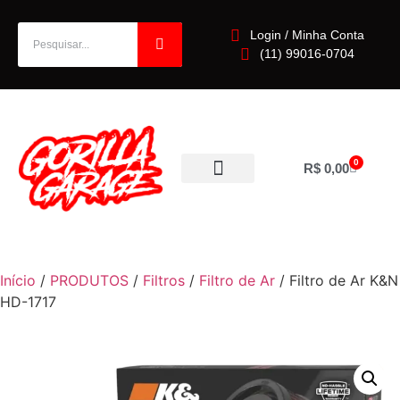
Login / Minha Conta
(11) 99016-0704
0
R$
0,00
Início
/
PRODUTOS
/
Filtros
/
Filtro de Ar
/ Filtro de Ar K&N
HD-1717