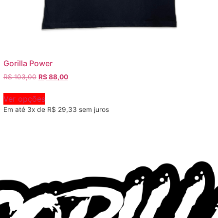
Gorilla Power
R$
103,00
R$
88,00
Ver opções
Em até 3x de
R$
29,33
sem juros