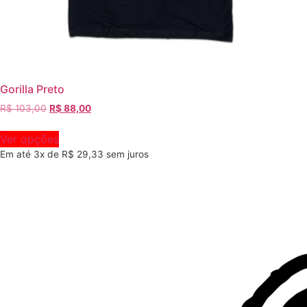
Gorilla Preto
R$
103,00
R$
88,00
Ver opções
Em até 3x de
R$
29,33
sem juros