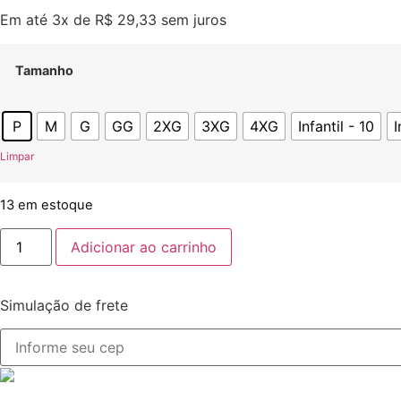
Em até 3x de
R$
29,33
sem juros
Tamanho
P
M
G
GG
2XG
3XG
4XG
Infantil - 10
I
Limpar
13 em estoque
Adicionar ao carrinho
Simulação de frete