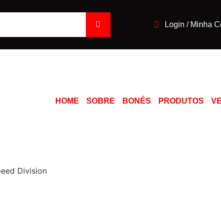
Login / Minha C
HOME
SOBRE
BONÉS
PRODUTOS
V
peed Division