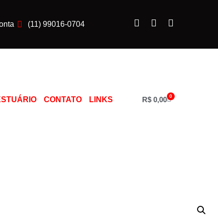
onta
(11) 99016-0704
0
ESTUÁRIO
CONTATO
LINKS
R$
0,00