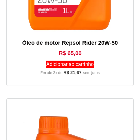
Óleo de motor Repsol Rider 20W-50
R$
65,00
Adicionar ao carrinho
R$
21,67
Em até 3x de
sem juros