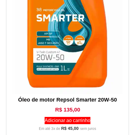
Óleo de motor Repsol Smarter 20W-50
R$
135,00
Adicionar ao carrinho
R$
45,00
Em até 3x de
sem juros